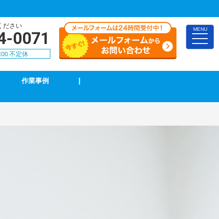
ください
MENU
4-0071
toggle
naviga
:00 不定休
作業事例
|
照明の修理・取付
単相３線式切替工事
防犯カメラ