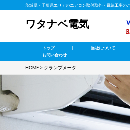
茨城県・千葉県エリアのエアコン取付取外・電気工事の
ワタナベ電気
トップ
|
当社について
お問い合わせ
エアコン修理・取付
T
HOME
>
クランプメータ
コンセント修理・取付
ス
換気扇等修理・取付
漏
家庭用EV充電工事
4