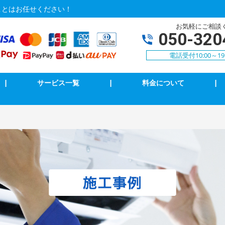
ことはお任せください！
お気軽にご相談
050-320
電話受付10:00～19
|
サービス一覧
|
料金について
|
Vアンテナ修理・取付
インターホン修理・取付
イッチ修理・取付
ブレーカー修理・取付
電調査・修理
LAN、電気配線工事
k・8k受信工事