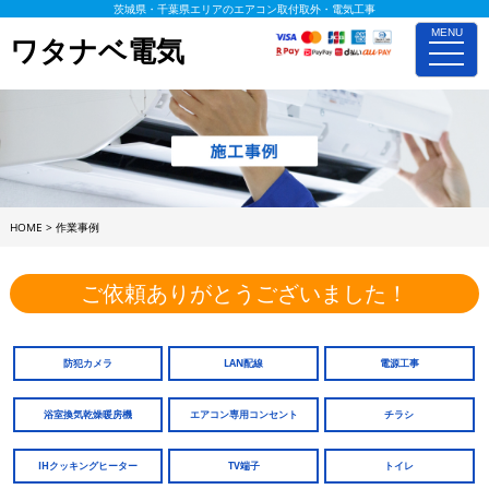
茨城県・千葉県エリアのエアコン取付取外・電気工事
MENU
ワタナベ電気
toggle
naviga
HOME
>
作業事例
ご依頼ありがとうございました！
防犯カメラ
LAN配線
電源工事
浴室換気乾燥暖房機
エアコン専用コンセント
チラシ
IHクッキングヒーター
TV端子
トイレ