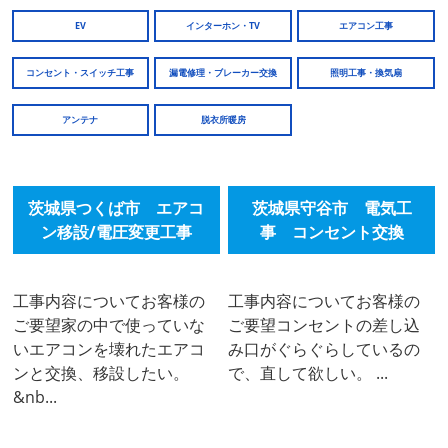
EV
インターホン・TV
エアコン工事
コンセント・スイッチ工事
漏電修理・ブレーカー交換
照明工事・換気扇
アンテナ
脱衣所暖房
茨城県つくば市 エアコ
茨城県守谷市 電気工
ン移設/電圧変更工事
事 コンセント交換
工事内容についてお客様の
工事内容についてお客様の
ご要望家の中で使っていな
ご要望コンセントの差し込
いエアコンを壊れたエアコ
み口がぐらぐらしているの
ンと交換、移設したい。
で、直して欲しい。 ...
&nb...