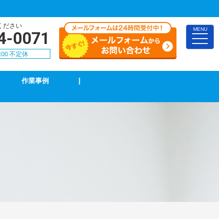
ください
MENU
4-0071
toggle
naviga
:00 不定休
作業事例
|
照明の修理・取付
単相３線式切替工事
防犯カメラ