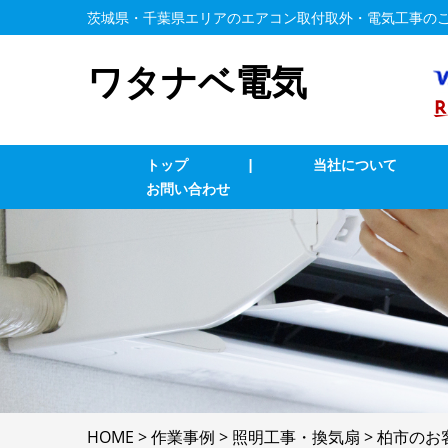
茨城県・千葉県エリアのエアコン取付取外・電気工事の
ワタナベ電気
トップ
|
当社について
お問い合わせ
エアコン修理・取付
T
コンセント修理・取付
ス
換気扇等修理・取付
漏
家庭用EV充電工事
4
HOME
>
作業事例
>
照明工事・換気扇
>
柏市のお