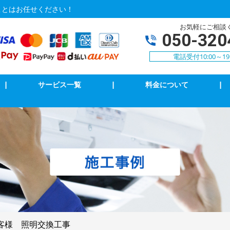
ことはお任せください！
お気軽にご相談
050-320
電話受付10:00～19
|
サービス一覧
|
料金について
|
Vアンテナ修理・取付
インターホン修理・取付
イッチ修理・取付
ブレーカー修理・取付
電調査・修理
LAN、電気配線工事
k・8k受信工事
客様 照明交換工事