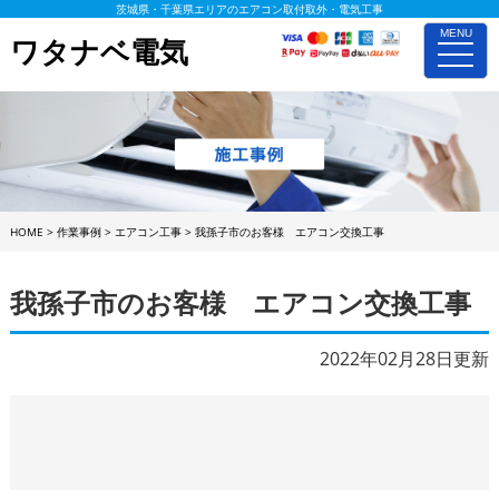
茨城県・千葉県エリアのエアコン取付取外・電気工事
MENU
ワタナベ電気
toggle
naviga
HOME
>
作業事例
>
エアコン工事
>
我孫子市のお客様 エアコン交換工事
我孫子市のお客様 エアコン交換工事
2022年02月28日更新