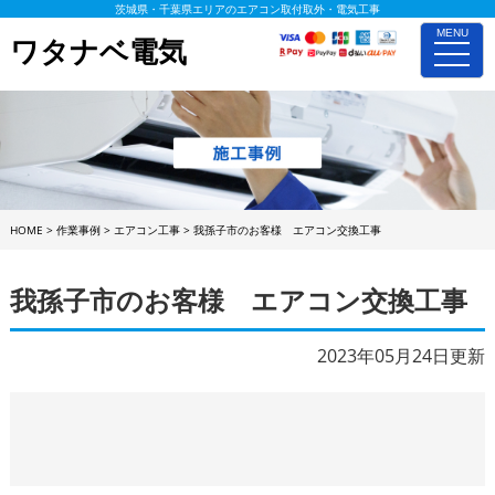
茨城県・千葉県エリアのエアコン取付取外・電気工事
MENU
ワタナベ電気
toggle
naviga
HOME
>
作業事例
>
エアコン工事
>
我孫子市のお客様 エアコン交換工事
我孫子市のお客様 エアコン交換工事
2023年05月24日更新