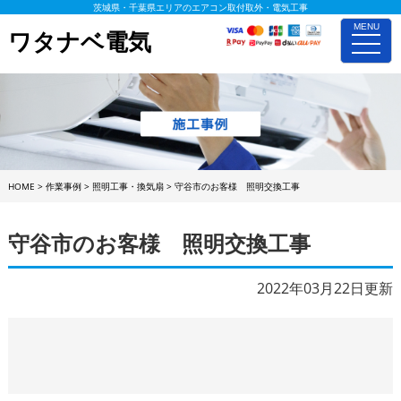
茨城県・千葉県エリアのエアコン取付取外・電気工事
MENU
ワタナベ電気
toggle
naviga
HOME
>
作業事例
>
照明工事・換気扇
>
守谷市のお客様 照明交換工事
守谷市のお客様 照明交換工事
2022年03月22日更新