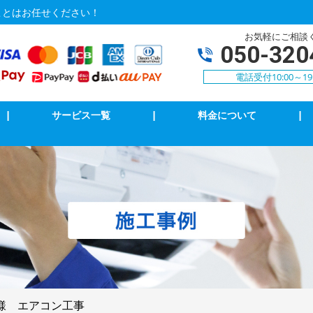
ことはお任せください！
お気軽にご相談
050-320
電話受付10:00～19
|
サービス一覧
|
料金について
|
Vアンテナ修理・取付
インターホン修理・取付
イッチ修理・取付
ブレーカー修理・取付
電調査・修理
LAN、電気配線工事
k・8k受信工事
様 エアコン工事