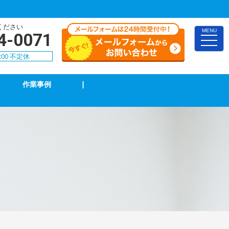
ください
MENU
4-0071
toggle
naviga
:00 不定休
作業事例
|
照明の修理・取付
単相３線式切替工事
防犯カメラ