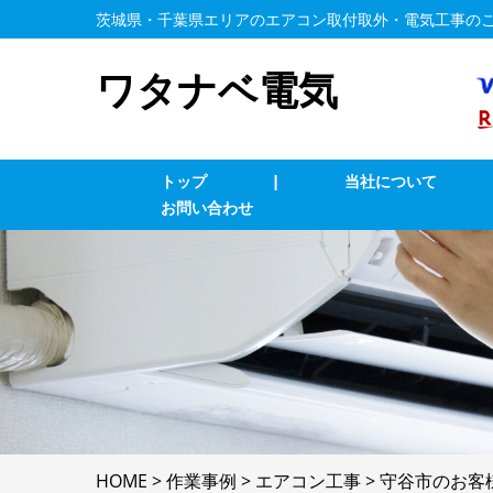
茨城県・千葉県エリアのエアコン取付取外・電気工事の
ワタナベ電気
トップ
|
当社について
お問い合わせ
エアコン修理・取付
T
コンセント修理・取付
ス
換気扇等修理・取付
漏
家庭用EV充電工事
4
HOME
>
作業事例
>
エアコン工事
>
守谷市のお客