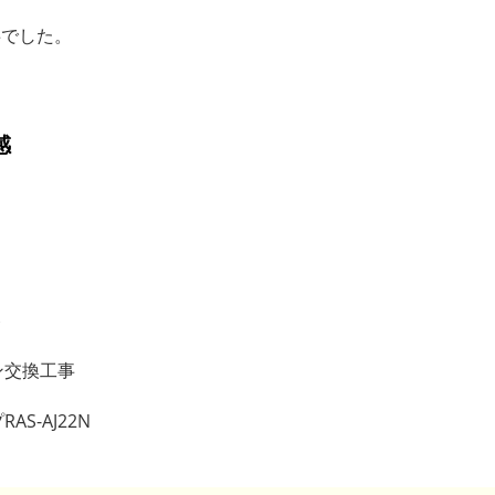
事でした。
感
ト
交換工事
プRAS-AJ22N