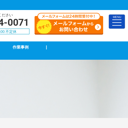
ください
MENU
4-0071
toggle
naviga
:00 不定休
作業事例
|
照明の修理・取付
単相３線式切替工事
防犯カメラ