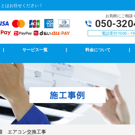
ことはお任せください！
お気軽にご相談
050-320
電話受付10:00～19
|
サービス一覧
|
料金について
|
Vアンテナ修理・取付
インターホン修理・取付
イッチ修理・取付
ブレーカー修理・取付
電調査・修理
LAN、電気配線工事
k・8k受信工事
様 エアコン交換工事